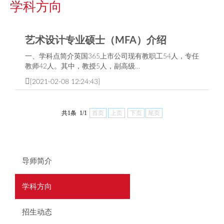
学科方向
艺术设计专业硕士（MFA）介绍
一、学科点简介英国365上市公司现有教职工54人，专任
教师42人。其中，教授5人，副高级…
[2021-02-08 12:24:43]
共1条 1/1
首页
上页
下页
尾页
导师简介
学科方向
招生动态