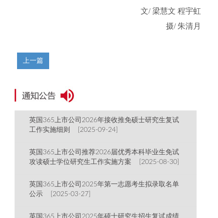
文
/
梁慧文 程宇虹
摄
/
朱清月
上一篇
英国365上市公司2026年接收推免硕士研究生复试
工作实施细则 [2025-09-24]
英国365上市公司推荐2026届优秀本科毕业生免试
攻读硕士学位研究生工作实施方案 [2025-08-30]
英国365上市公司2025年第一志愿考生拟录取名单
公示 [2025-03-27]
英国365上市公司2025年硕士研究生招生复试成绩