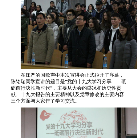
在庄严的国歌声中本次宣讲会正式拉开了序幕，
陈铭瑞同学
宣讲的题目是
“党的
十
九大学习分享
——
砥
砺前行决胜新时代
”，
主要从大会的盛况和历史性贡
献、十九大报告的主要精神以及党章修改的主要内容
三个方面与大家
作了
学习交流。