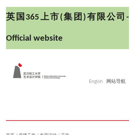
英国365上市(集团)有限公司-
Official website
Engish
网站导航
关于我们
学科科研
团队队伍
旗下产业
研究生教育
实验平台
党建工作
员工天地
员工之家
新闻中心
美好生活研究中心