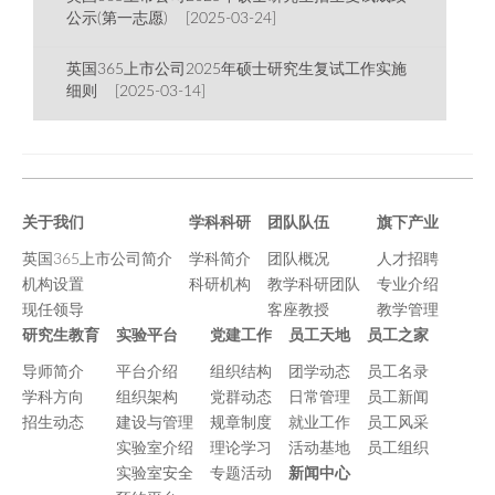
公示(第一志愿) [2025-03-24]
英国365上市公司2025年硕士研究生复试工作实施
细则 [2025-03-14]
关于我们
学科科研
团队队伍
旗下产业
英国365上市公司简介
学科简介
团队概况
人才招聘
机构设置
科研机构
教学科研团队
专业介绍
现任领导
客座教授
教学管理
研究生教育
实验平台
党建工作
员工天地
员工之家
导师简介
平台介绍
组织结构
团学动态
员工名录
学科方向
组织架构
党群动态
日常管理
员工新闻
招生动态
建设与管理
规章制度
就业工作
员工风采
实验室介绍
理论学习
活动基地
员工组织
实验室安全
专题活动
新闻中心